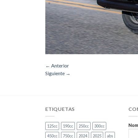
←
Anterior
Siguiente
→
ETIQUETAS
CO
Nomb
125cc
190cc
250cc
300cc
450cc
750cc
2024
2025
abs