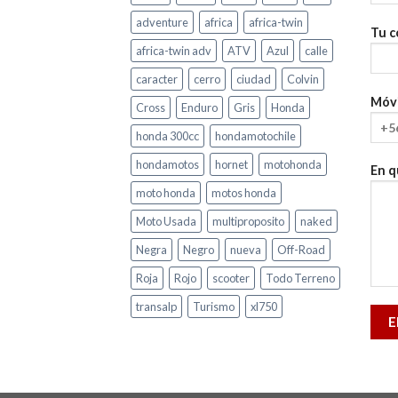
adventure
africa
africa-twin
Tu c
africa-twin adv
ATV
Azul
calle
caracter
cerro
ciudad
Colvin
Móvi
Cross
Enduro
Gris
Honda
honda 300cc
hondamotochile
hondamotos
hornet
motohonda
En q
moto honda
motos honda
Moto Usada
multiproposito
naked
Negra
Negro
nueva
Off-Road
Roja
Rojo
scooter
Todo Terreno
transalp
Turismo
xl750