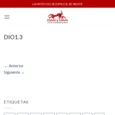
Skip
LA MOTO NO SE EXPLICA, SE SIENTE
to
content
DIO1.3
←
Anterior
Siguiente
→
ETIQUETAS