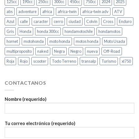
125cc
190cc
250cc
300cc
450cc
750cc
2024
2025
abs
adventure
africa
africa-twin
africa-twin adv
ATV
Azul
calle
caracter
cerro
ciudad
Colvin
Cross
Enduro
Gris
Honda
honda 300cc
hondamotochile
hondamotos
hornet
motohonda
moto honda
motos honda
Moto Usada
multiproposito
naked
Negra
Negro
nueva
Off-Road
Roja
Rojo
scooter
Todo Terreno
transalp
Turismo
xl750
CONTACTANOS
Nombre (requerido)
Tu correo electrónico (requerido)