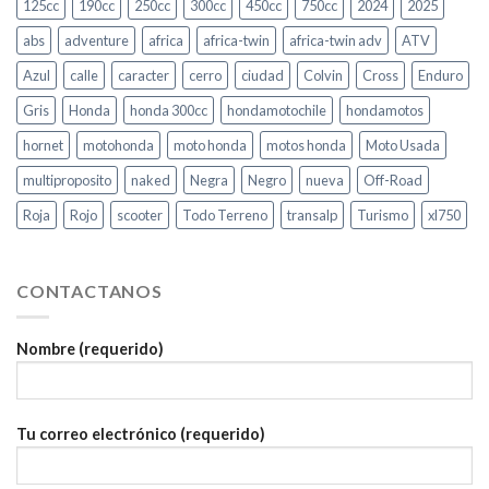
125cc
190cc
250cc
300cc
450cc
750cc
2024
2025
abs
adventure
africa
africa-twin
africa-twin adv
ATV
Azul
calle
caracter
cerro
ciudad
Colvin
Cross
Enduro
Gris
Honda
honda 300cc
hondamotochile
hondamotos
hornet
motohonda
moto honda
motos honda
Moto Usada
multiproposito
naked
Negra
Negro
nueva
Off-Road
Roja
Rojo
scooter
Todo Terreno
transalp
Turismo
xl750
CONTACTANOS
Nombre (requerido)
Tu correo electrónico (requerido)