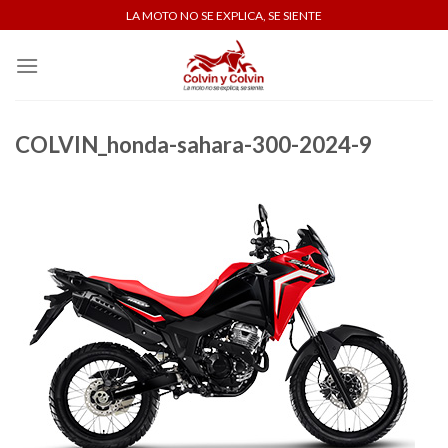
Skip
LA MOTO NO SE EXPLICA, SE SIENTE
to
content
COLVIN_honda-sahara-300-2024-9