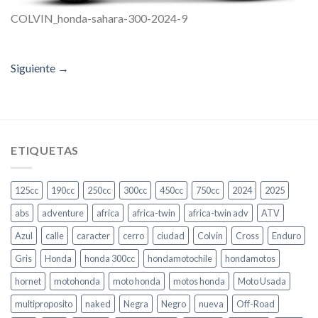
COLVIN_honda-sahara-300-2024-9
Siguiente
→
ETIQUETAS
125cc
190cc
250cc
300cc
450cc
750cc
2024
2025
abs
adventure
africa
africa-twin
africa-twin adv
ATV
Azul
calle
caracter
cerro
ciudad
Colvin
Cross
Enduro
Gris
Honda
honda 300cc
hondamotochile
hondamotos
hornet
motohonda
moto honda
motos honda
Moto Usada
multiproposito
naked
Negra
Negro
nueva
Off-Road