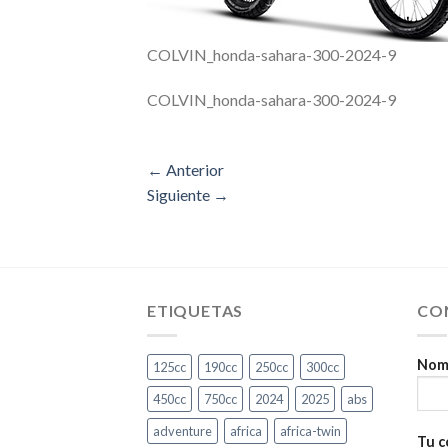
COLVIN_honda-sahara-300-2024-9
COLVIN_honda-sahara-300-2024-9
←
Anterior
Siguiente
→
ETIQUETAS
CO
Nomb
125cc
190cc
250cc
300cc
450cc
750cc
2024
2025
abs
adventure
africa
africa-twin
Tu c