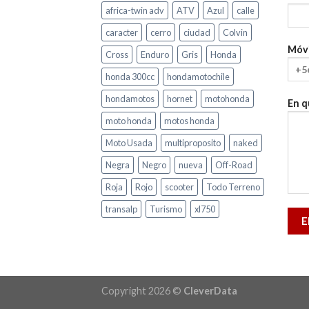
africa-twin adv
ATV
Azul
calle
caracter
cerro
ciudad
Colvin
Móvi
Cross
Enduro
Gris
Honda
honda 300cc
hondamotochile
hondamotos
hornet
motohonda
En q
moto honda
motos honda
Moto Usada
multiproposito
naked
Negra
Negro
nueva
Off-Road
Roja
Rojo
scooter
Todo Terreno
transalp
Turismo
xl750
Copyright 2026 ©
CleverData