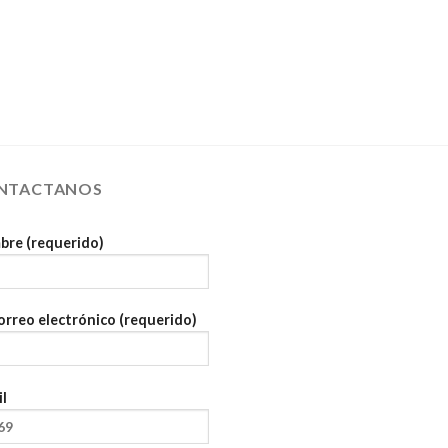
NTACTANOS
re (requerido)
orreo electrónico (requerido)
l