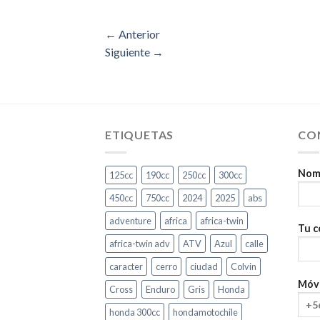
←
Anterior
Siguiente
→
ETIQUETAS
CO
Nomb
125cc
190cc
250cc
300cc
450cc
750cc
2024
2025
abs
adventure
africa
africa-twin
Tu c
africa-twin adv
ATV
Azul
calle
caracter
cerro
ciudad
Colvin
Móvi
Cross
Enduro
Gris
Honda
honda 300cc
hondamotochile