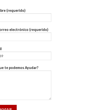
re (requerido)
orreo electrónico (requerido)
l
ue te podemos Ayudar?