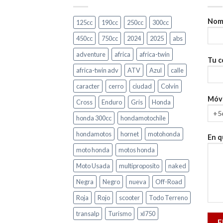
Nomb
125cc
190cc
250cc
300cc
450cc
750cc
2024
2025
abs
adventure
africa
africa-twin
Tu c
africa-twin adv
ATV
Azul
calle
caracter
cerro
ciudad
Colvin
Móvi
Cross
Enduro
Gris
Honda
honda 300cc
hondamotochile
hondamotos
hornet
motohonda
En q
moto honda
motos honda
Moto Usada
multiproposito
naked
Negra
Negro
nueva
Off-Road
Roja
Rojo
scooter
Todo Terreno
transalp
Turismo
xl750