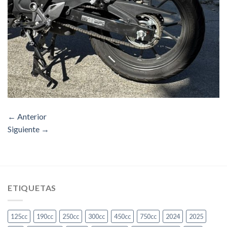
←
Anterior
Siguiente
→
ETIQUETAS
125cc
190cc
250cc
300cc
450cc
750cc
2024
2025