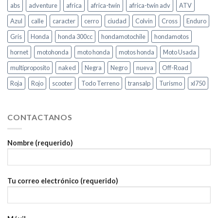
abs
adventure
africa
africa-twin
africa-twin adv
ATV
Azul
calle
caracter
cerro
ciudad
Colvin
Cross
Enduro
Gris
Honda
honda 300cc
hondamotochile
hondamotos
hornet
motohonda
moto honda
motos honda
Moto Usada
multiproposito
naked
Negra
Negro
nueva
Off-Road
Roja
Rojo
scooter
Todo Terreno
transalp
Turismo
xl750
CONTACTANOS
Nombre (requerido)
Tu correo electrónico (requerido)