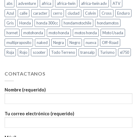
abs
adventure
africa
africa-twin
africa-twin adv
ATV
Azul
calle
caracter
cerro
ciudad
Colvin
Cross
Enduro
Gris
Honda
honda 300cc
hondamotochile
hondamotos
hornet
motohonda
moto honda
motos honda
Moto Usada
multiproposito
naked
Negra
Negro
nueva
Off-Road
Roja
Rojo
scooter
Todo Terreno
transalp
Turismo
xl750
CONTACTANOS
Nombre (requerido)
Tu correo electrónico (requerido)