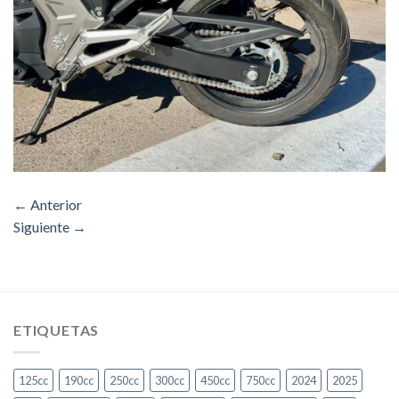
←
Anterior
Siguiente
→
ETIQUETAS
125cc
190cc
250cc
300cc
450cc
750cc
2024
2025