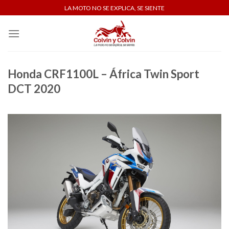
Skip
LA MOTO NO SE EXPLICA, SE SIENTE
to
content
Honda CRF1100L – África Twin Sport
DCT 2020