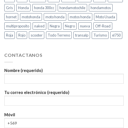
Gris
Honda
honda 300cc
hondamotochile
hondamotos
hornet
motohonda
moto honda
motos honda
Moto Usada
multiproposito
naked
Negra
Negro
nueva
Off-Road
Roja
Rojo
scooter
Todo Terreno
transalp
Turismo
xl750
CONTACTANOS
Nombre (requerido)
Tu correo electrónico (requerido)
Móvil