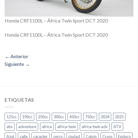
Honda CRF1100L – África Twin Sport DCT 2020
Honda CRF1100L – África Twin Sport DCT 2020
←
Anterior
Siguiente
→
ETIQUETAS
125cc
190cc
250cc
300cc
450cc
750cc
2024
2025
abs
adventure
africa
africa-twin
africa-twin adv
ATV
Azul
calle
caracter
cerro
ciudad
Colvin
Cross
Enduro