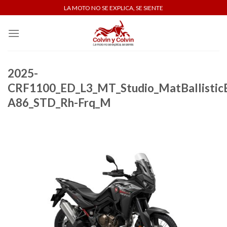
Skip
LA MOTO NO SE EXPLICA, SE SIENTE
to
content
2025-
CRF1100_ED_L3_MT_Studio_MatBallisti
A86_STD_Rh-Frq_M