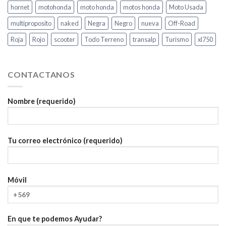
hornet
motohonda
moto honda
motos honda
Moto Usada
multiproposito
naked
Negra
Negro
nueva
Off-Road
Roja
Rojo
scooter
Todo Terreno
transalp
Turismo
xl750
CONTACTANOS
Nombre (requerido)
Tu correo electrónico (requerido)
Móvil
En que te podemos Ayudar?