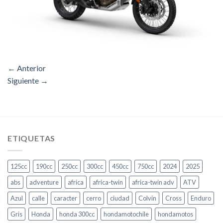
←
Anterior
Siguiente
→
ETIQUETAS
125cc
190cc
250cc
300cc
450cc
750cc
2024
2025
abs
adventure
africa
africa-twin
africa-twin adv
ATV
Azul
calle
caracter
cerro
ciudad
Colvin
Cross
Enduro
Gris
Honda
honda 300cc
hondamotochile
hondamotos