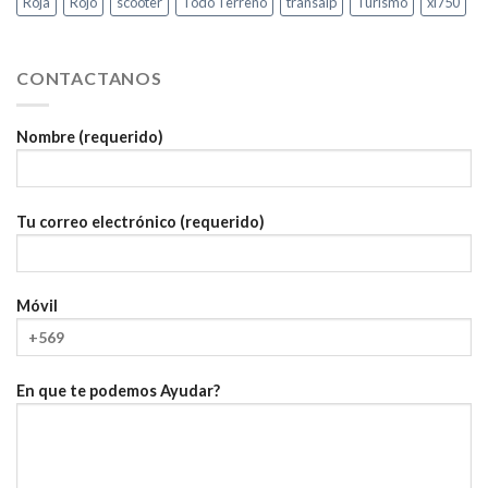
Roja
Rojo
scooter
Todo Terreno
transalp
Turismo
xl750
CONTACTANOS
Nombre (requerido)
Tu correo electrónico (requerido)
Móvil
En que te podemos Ayudar?