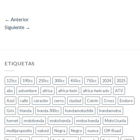
←
Anterior
Siguiente
→
ETIQUETAS
125cc
190cc
250cc
300cc
450cc
750cc
2024
2025
abs
adventure
africa
africa-twin
africa-twin adv
ATV
Azul
calle
caracter
cerro
ciudad
Colvin
Cross
Enduro
Gris
Honda
honda 300cc
hondamotochile
hondamotos
hornet
motohonda
moto honda
motos honda
Moto Usada
multiproposito
naked
Negra
Negro
nueva
Off-Road