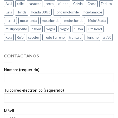
Azul
calle
caracter
cerro
ciudad
Colvin
Cross
Enduro
Gris
Honda
honda 300cc
hondamotochile
hondamotos
hornet
motohonda
moto honda
motos honda
Moto Usada
multiproposito
naked
Negra
Negro
nueva
Off-Road
Roja
Rojo
scooter
Todo Terreno
transalp
Turismo
xl750
CONTACTANOS
Nombre (requerido)
Tu correo electrónico (requerido)
Móvil