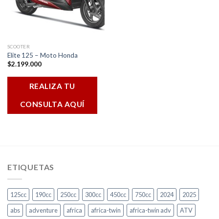
SCOOTER
Elite 125 – Moto Honda
$
2.199.000
REALIZA TU
CONSULTA AQUÍ
ETIQUETAS
125cc
190cc
250cc
300cc
450cc
750cc
2024
2025
abs
adventure
africa
africa-twin
africa-twin adv
ATV