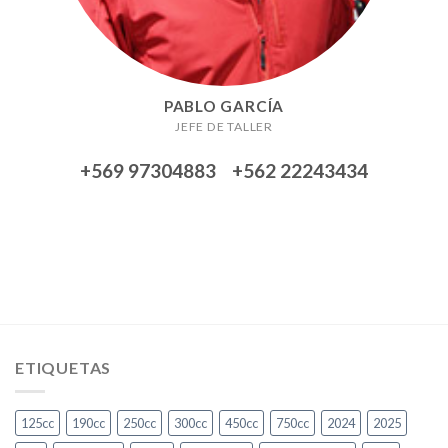
PABLO GARCÍA
JEFE DE TALLER
+569 97304883 +562 22243434
ETIQUETAS
125cc
190cc
250cc
300cc
450cc
750cc
2024
2025