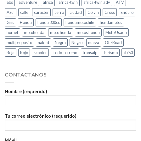
abs
adventure
africa
africa-twin
africa-twin adv
ATV
Azul
calle
caracter
cerro
ciudad
Colvin
Cross
Enduro
Gris
Honda
honda 300cc
hondamotochile
hondamotos
hornet
motohonda
moto honda
motos honda
Moto Usada
multiproposito
naked
Negra
Negro
nueva
Off-Road
Roja
Rojo
scooter
Todo Terreno
transalp
Turismo
xl750
CONTACTANOS
Nombre (requerido)
Tu correo electrónico (requerido)
Móvil