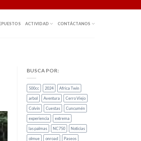
EPUESTOS
ACTIVIDAD
CONTÁCTANOS
BUSCA POR:
500cc
2024
Africa Twin
arbol
Aventura
Cerro Viejo
Colvin
Cuestas
Cuncumén
experiencia
extrema
las palmas
NC750
Noticias
olmue
onroad
Paseos