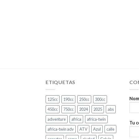
ETIQUETAS
CO
Nomb
125cc
190cc
250cc
300cc
450cc
750cc
2024
2025
abs
adventure
africa
africa-twin
Tu c
africa-twin adv
ATV
Azul
calle