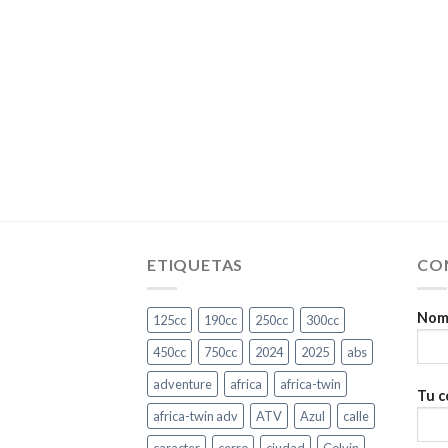
ETIQUETAS
CO
Nomb
125cc
190cc
250cc
300cc
450cc
750cc
2024
2025
abs
adventure
africa
africa-twin
Tu c
africa-twin adv
ATV
Azul
calle