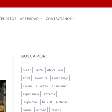
EPUESTOS
ACTIVIDAD
CONTÁCTANOS
BUSCA POR:
500cc
2024
Africa Twin
arbol
Aventura
Cerro Viejo
Colvin
Cuestas
Cuncumén
experiencia
extrema
las palmas
NC750
Noticias
olmue
onroad
Paseos