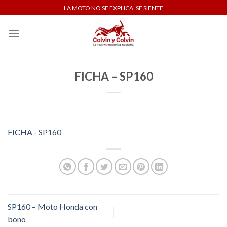
Skip
LA MOTO NO SE EXPLICA, SE SIENTE
to
content
FICHA – SP160
FICHA - SP160
SP160 – Moto Honda con
bono