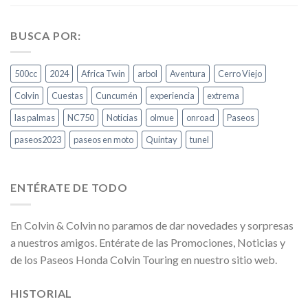
BUSCA POR:
500cc
2024
Africa Twin
arbol
Aventura
Cerro Viejo
Colvin
Cuestas
Cuncumén
experiencia
extrema
las palmas
NC750
Noticias
olmue
onroad
Paseos
paseos2023
paseos en moto
Quintay
tunel
ENTÉRATE DE TODO
En Colvin & Colvin no paramos de dar novedades y sorpresas
a nuestros amigos. Entérate de las Promociones, Noticias y
de los Paseos Honda Colvin Touring en nuestro sitio web.
HISTORIAL