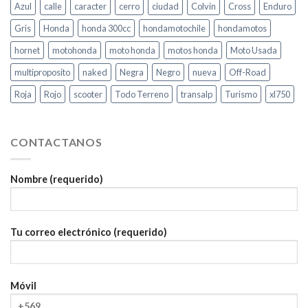
Azul
calle
caracter
cerro
ciudad
Colvin
Cross
Enduro
Gris
Honda
honda 300cc
hondamotochile
hondamotos
hornet
motohonda
moto honda
motos honda
Moto Usada
multiproposito
naked
Negra
Negro
nueva
Off-Road
Roja
Rojo
scooter
Todo Terreno
transalp
Turismo
xl750
CONTACTANOS
Nombre (requerido)
Tu correo electrónico (requerido)
Móvil